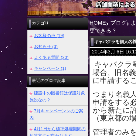
HOME
ブログ
カテゴリ
更できる？
お客様の声 (19)
キャバクラを個人名
お知らせ (3)
2014年3月 6日 16
よくある質問 (20)
キャバクラ
キャンペーン (1)
場合、旧名
に申請する
最近のブログ記事
つまり名義
建設中の図書館は保護対象
施設なの？
申請をする
から新たに
7月キャンペーンンのご案
（東京都の
内
4月1日から標準処理期間の
管理者のみ
起算方法が変わります。