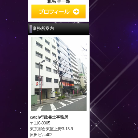
相馬 伸一郎
事務所案内
catch行政書士事務所
〒110-0005
東京都台東区上野3-13-9
原田ビル402