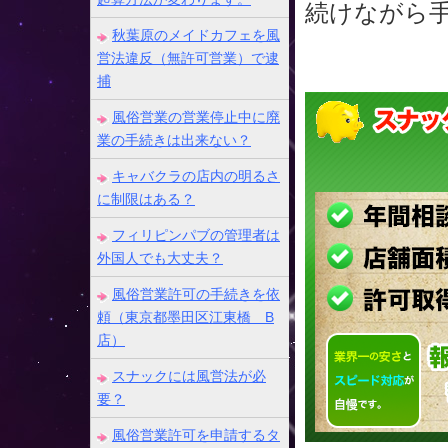
続けながら
秋葉原のメイドカフェを風
営法違反（無許可営業）で逮
捕
風俗営業の営業停止中に廃
業の手続きは出来ない？
キャバクラの店内の明るさ
に制限はある？
フィリピンパブの管理者は
外国人でも大丈夫？
風俗営業許可の手続きを依
頼（東京都墨田区江東橋 B
店）
スナックには風営法が必
要？
風俗営業許可を申請するタ