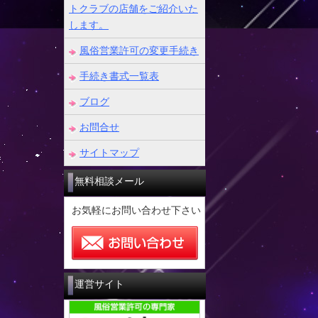
トクラブの店舗をご紹介いた
します。
風俗営業許可の変更手続き
手続き書式一覧表
ブログ
お問合せ
サイトマップ
無料相談メール
お気軽にお問い合わせ下さい
運営サイト