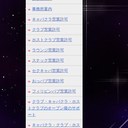
事務所案内
キャバクラ営業許可
クラブ営業許可
ホストクラブ営業許可
ラウンジ営業許可
スナック営業許可
セクキャバ営業許可
おっパブ営業許可
フィリピンパブ営業許可
クラブ・キャバクラ・ホス
トクラブのオープン後のサポ
ート
キャバクラ・クラブ・ホス