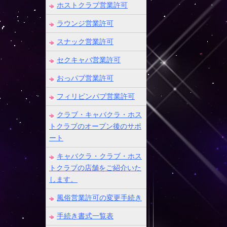
ホストクラブ営業許可
ラウンジ営業許可
スナック営業許可
セクキャバ営業許可
おっパブ営業許可
フィリピンパブ営業許可
クラブ・キャバクラ・ホス
トクラブのオープン後のサポ
ート
キャバクラ・クラブ・ホス
トクラブの店舗をご紹介いた
します。
風俗営業許可の変更手続き
手続き書式一覧表