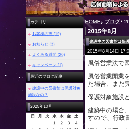
HOME
ブログ
2
カテゴリ
2015年8月
お客様の声 (19)
建設中の図書館は保
お知らせ (3)
2015年8月14日 1
よくある質問 (20)
風俗営業法で
キャンペーン (1)
風俗営業開業
最近のブログ記事
た場合、まだ
建設中の図書館は保護対象
施設なの？
保護対象施設
2025年10月
建築中の場合
日
月
火
水
木
金
土
すので、行政
1
2
3
4