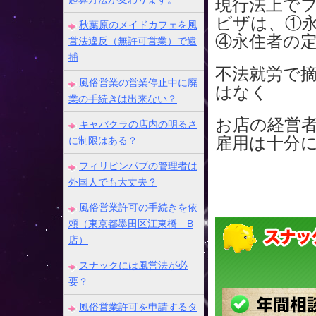
現行法上で
ビザは、①
秋葉原のメイドカフェを風
④永住者の
営法違反（無許可営業）で逮
捕
不法就労で
風俗営業の営業停止中に廃
はなく
業の手続きは出来ない？
お店の経営
キャバクラの店内の明るさ
雇用は十分
に制限はある？
フィリピンパブの管理者は
外国人でも大丈夫？
風俗営業許可の手続きを依
頼（東京都墨田区江東橋 B
店）
スナックには風営法が必
要？
風俗営業許可を申請するタ