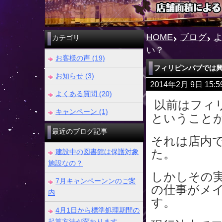
HOME
ブログ
カテゴリ
い？
お客様の声 (19)
フィリピンパブでは
お知らせ (3)
2014年2月 9日 15
よくある質問 (20)
以前はフィ
キャンペーン (1)
ということ
最近のブログ記事
それは店内
た。
建設中の図書館は保護対象
施設なの？
しかしその
7月キャンペーンンのご案
の仕事がメ
内
す。
4月1日から標準処理期間の
起算方法が変わります。