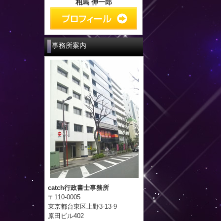
相馬 伸一郎
事務所案内
catch行政書士事務所
〒110-0005
東京都台東区上野3-13-9
原田ビル402