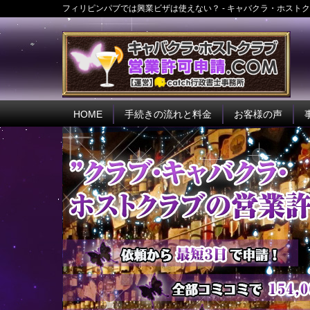
フィリピンパブでは興業ビザは使えない？ - キャバクラ・ホストク
HOME
手続きの流れと料金
お客様の声