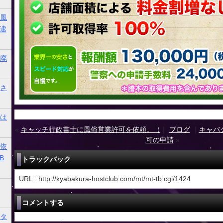
風
逮
廃
さ
は
«
キャッチ行政書士に風俗営業許可を依頼。（
｜
ブログ
｜
キャバ
可の申請
»
依
B
トラックバック
URL : http://kyabakura-hostclub.com/mt/mt-tb.cgi/1424
コメントする
タ