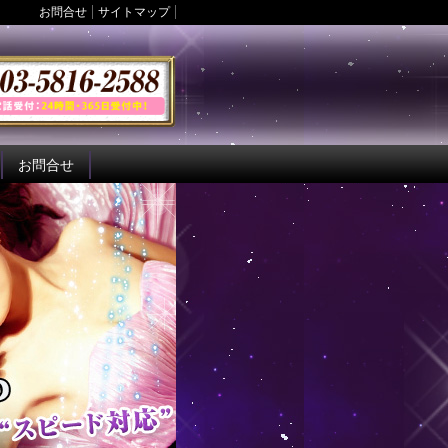
お問合せ
サイトマップ
お問合せ