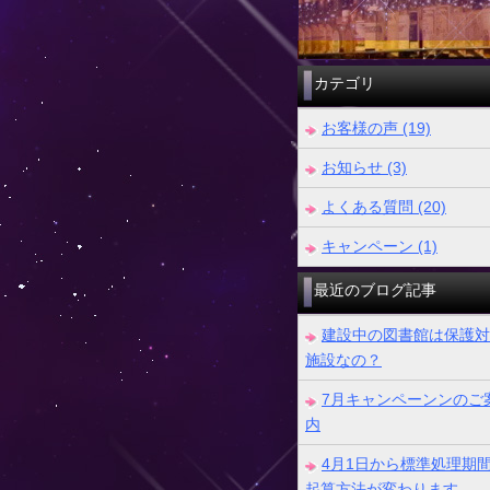
カテゴリ
お客様の声 (19)
お知らせ (3)
よくある質問 (20)
キャンペーン (1)
最近のブログ記事
建設中の図書館は保護対
施設なの？
7月キャンペーンンのご
内
4月1日から標準処理期
起算方法が変わります。