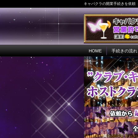
キャバクラの開業手続きを依頼（
HOME
手続きの流れ