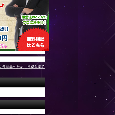
クラ開業のため、風俗営業許