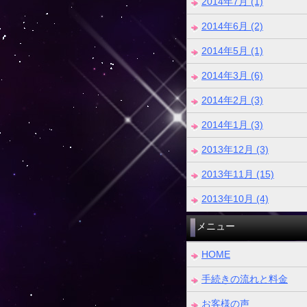
2014年7月 (1)
2014年6月 (2)
2014年5月 (1)
2014年3月 (6)
2014年2月 (3)
2014年1月 (3)
2013年12月 (3)
2013年11月 (15)
2013年10月 (4)
メニュー
HOME
手続きの流れと料金
お客様の声