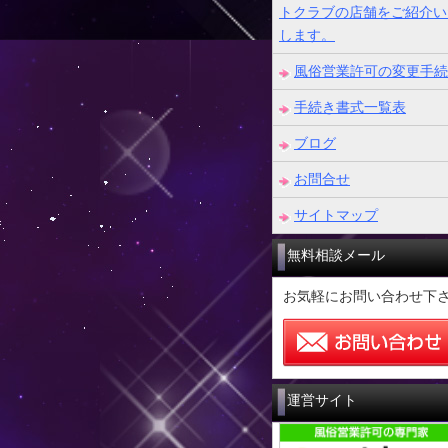
トクラブの店舗をご紹介い
します。
風俗営業許可の変更手続
手続き書式一覧表
ブログ
お問合せ
サイトマップ
無料相談メール
お気軽にお問い合わせ下
運営サイト