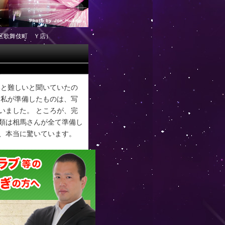
区歌舞伎町 Ｙ店）
）
いと難しいと聞いていたの
 私が準備したものは、写
いました。 ところが、完
類は相馬さんが全て準備し
、本当に驚いています。