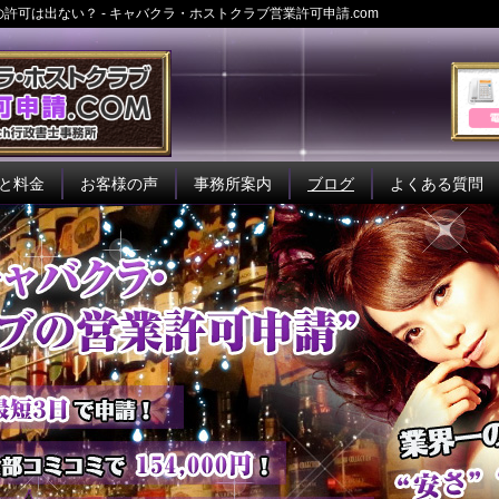
可は出ない？ - キャバクラ・ホストクラブ営業許可申請.com
と料金
お客様の声
事務所案内
ブログ
よくある質問