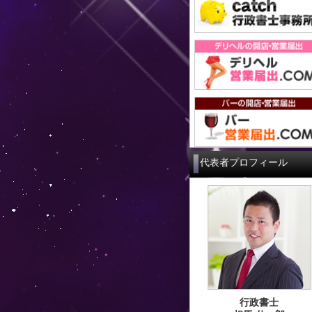
代表者プロフィール
行政書士