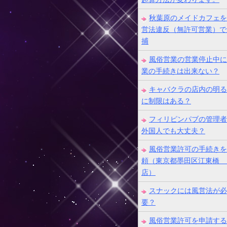
秋葉原のメイドカフェを
営法違反（無許可営業）で
捕
風俗営業の営業停止中に
業の手続きは出来ない？
キャバクラの店内の明る
に制限はある？
フィリピンパブの管理者
外国人でも大丈夫？
風俗営業許可の手続きを
頼（東京都墨田区江東橋 
店）
スナックには風営法が必
要？
風俗営業許可を申請する