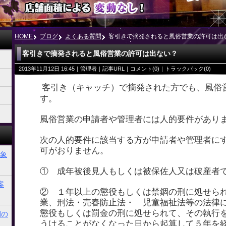
HOME
ブログ
よくある質問
客引きで摘発されると風俗営業の許可は出
客引きで摘発されると風俗営業の許可は出ない？
2013年11月12日 16:45｜管理者｜
記事URL
｜
コメント(0)
｜
トラックバック(0)
客引き（キャッチ）で摘発された方でも、風俗
す。
風俗営業の申請者や管理者には人的要件があり
次の人的要件に該当する方が申請者や管理者に
可がおりません。
象
① 成年被後見人もしくは被保佐人又は破産者
案
② １年以上の懲役もしくは禁錮の刑に処せら
業、刑法・売春防止法・ 児童福祉法等の法律
懲役もしくは罰金の刑に処せられて、その執行
間の
うけることがなくなった日から起算して５年を