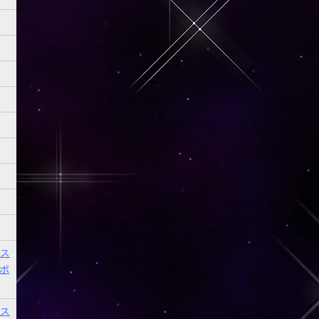
ス
ポ
ス