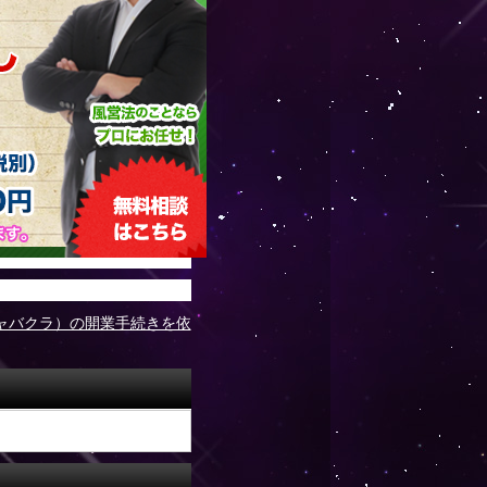
ャバクラ）の開業手続きを依