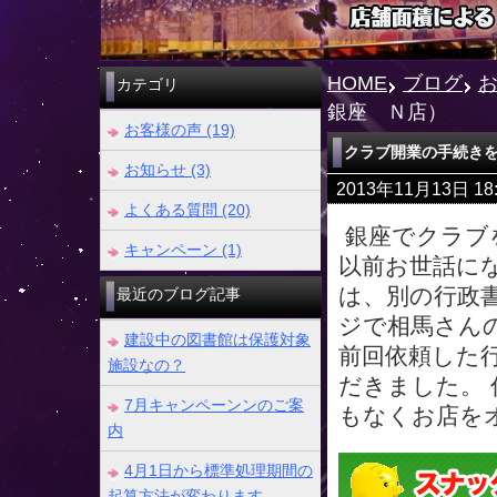
HOME
ブログ
カテゴリ
銀座 Ｎ店）
お客様の声 (19)
クラブ開業の手続き
お知らせ (3)
2013年11月13日 1
よくある質問 (20)
銀座でクラブ
キャンペーン (1)
以前お世話に
は、別の行政
最近のブログ記事
ジで相馬さん
建設中の図書館は保護対象
前回依頼した
施設なの？
だきました。
7月キャンペーンンのご案
もなくお店を
内
4月1日から標準処理期間の
起算方法が変わります。