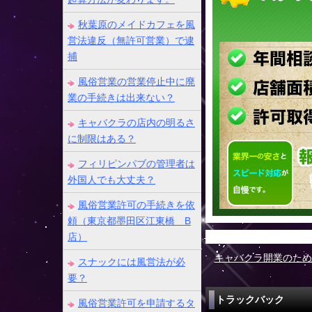
秋葉原のメイドカフェを風
営法違反（無許可営業）で逮
捕
風俗営業の営業停止中に廃
業の手続きは出来ない？
キャバクラの店内の明るさ
に制限はある？
フィリピンパブの管理者は
外国人でも大丈夫？
風俗営業許可の手続きを依
頼（東京都墨田区江東橋 B
店）
«
キャバクラ開業のため
スナックには風営法が必
要？
トラックバック
風俗営業許可を申請するタ