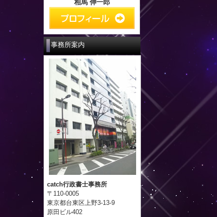
相馬 伸一郎
事務所案内
catch行政書士事務所
〒110-0005
東京都台東区上野3-13-9
原田ビル402